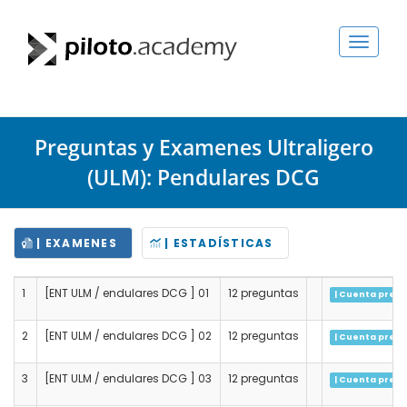
Toggle n
Preguntas y Examenes Ultraligero
(ULM): Pendulares DCG
| EXAMENES
| ESTADÍSTICAS
1
[ENT ULM / endulares DCG ] 01
12 preguntas
| Cuenta prem
2
[ENT ULM / endulares DCG ] 02
12 preguntas
| Cuenta prem
3
[ENT ULM / endulares DCG ] 03
12 preguntas
| Cuenta prem